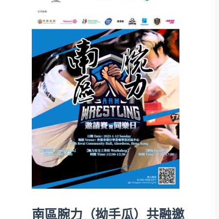
南區腕⼒（拗⼿瓜）共融邀