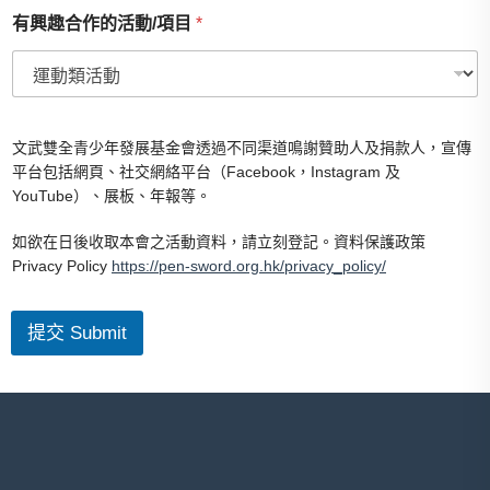
有
有興趣合作的活動/項目
*
興
趣
合
作
的
電
活
郵
文武雙全青少年發展基金會透過不同渠道鳴謝贊助人及捐款人，宣傳
動
有
平台包括網頁、社交網絡平台（Facebook，Instagram 及
/
興
項
YouTube）、展板、年報等。
趣
目
合
o
如欲在日後收取本會之活動資料，請立刻登記。資料保護政策
作
f
Privacy Policy
https://pen-sword.org.hk/privacy_policy/
的
t
活
h
動
e
/
提交 Submit
項
目
手
提
電
話