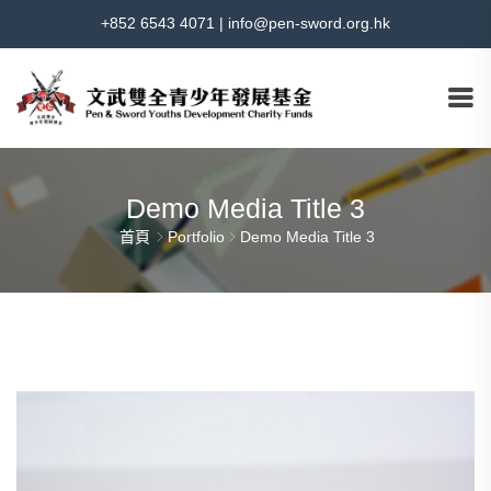
+852 6543 4071
|
info@pen-sword.org.hk
Demo Media Title 3
首頁
Portfolio
Demo Media Title 3