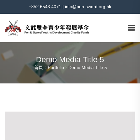
+852 6543 4071
|
info@pen-sword.org.hk
Demo Media Title 5
首頁
Portfolio
Demo Media Title 5