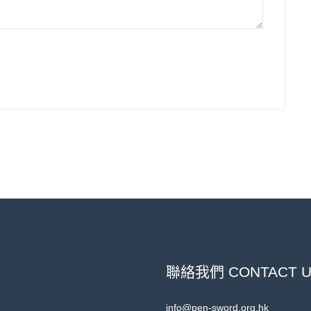
聯絡我們 CONTACT 
info@pen-sword.org.hk