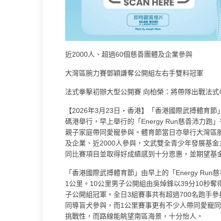
近2000人、超過60個慈善團體及企業參與
大灣區腕力賽鄧穎謙奪公開組左右手雙料冠軍
法式拳擊初辦大型公開賽 向柏榮：將帶隊出戰法式
【2026年3月23日・香港】「香港國際武搏體育節」暨
碼港舉行，早上舉行的「Energy Run慈善沛力
親子家庭帶同愛寵參與。體育節當日亦舉行大灣區
及企業、近2000人參與，文武雙全青少年發展基
同比賽項目並取得好成績感到十分恩惠，並期望基
「香港國際武搏體育節」由早上的「Energy Run
1公里。10公里男子公開組由吳焯鋒以39分10秒奪得第
子公開組冠軍。全日3組賽事共有超過700名跑手
同導盲犬參與，而1公里賽事更有不少人帶同愛寵同
挑戰性，而路線能眺望南區海景，十分怡人。