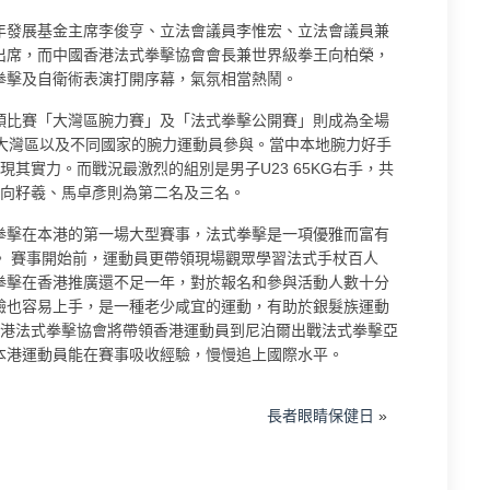
年發展基金主席李俊亨、立法會議員李惟宏、立法會議員兼
出席，而中國香港法式拳擊協會會長兼世界級拳王向柏榮，
拳擊及自衛術表演打開序幕，氣氛相當熱鬧。
頭比賽「大灣區腕力賽」及「法式拳擊公開賽」則成為全場
、大灣區以及不同國家的腕力運動員參與。當中本地腕力好手
現其實力。而戰況最激烈的組別是男子U23 65KG右手，共
，向籽羲、馬卓彥則為第二名及三名。
拳擊在本港的第一場大型賽事，法式拳擊是一項優雅而富有
。 賽事開始前，運動員更帶領現場觀眾學習法式手杖百人
拳擊在香港推廣還不足一年，對於報名和參與活動人數十分
驗也容易上手，是一種老少咸宜的運動，有助於銀髮族運動
香港法式拳擊協會將帶領香港運動員到尼泊爾出戰法式拳擊亞
本港運動員能在賽事吸收經驗，慢慢追上國際水平。
長者眼睛保健日
»