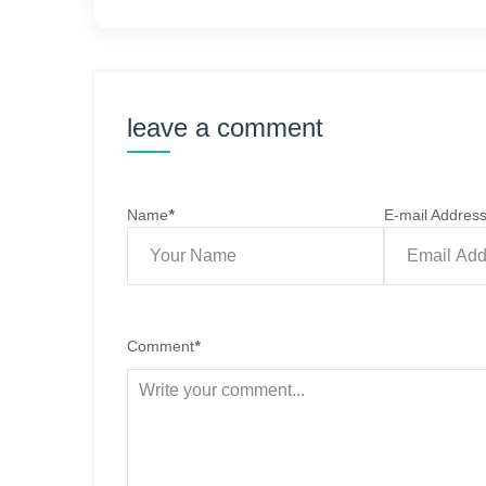
leave a comment
Name
*
E-mail Addres
Comment
*