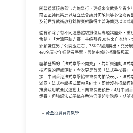
開幕禮緊接慈善沛力跑舉行，更邀來文武雙全青少
南區區議員梁進以及立法會議員何敬康等多位嘉賓
及前世界武術散打錦標賽銀牌得主曾海蘭更以法式
體育節除了有不同運動體驗攤位及專題講座外，重
焦點。「大灣區腕力賽」共吸引近30名來自本地
鄧穎謙在男子公開組左右手75KG組別勝出，充分展
有8名青少年運動員爭奪，最終由韓梓揚贏得冠軍
壓軸登場的「法式拳擊公開賽」，為新興運動法式
技巧性的搏擊運動，今次更是首設「法式手杖賽」
操。中國香港法式拳擊協會會長向柏榮表示，法式
滿意。法式拳擊招式華麗且紳士，即使沒有搏擊經
推廣及用於全民運動上。向會長更預告，4月中國
錦賽，但強調法式拳擊在香港仍屬起步階段，期望
«
黃金投資買賣教學